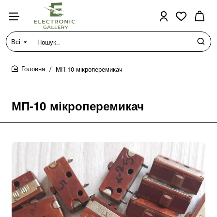
Всі
Пошук..
МП-10 мікроперемикач
home
МП-10 мікроперемикач