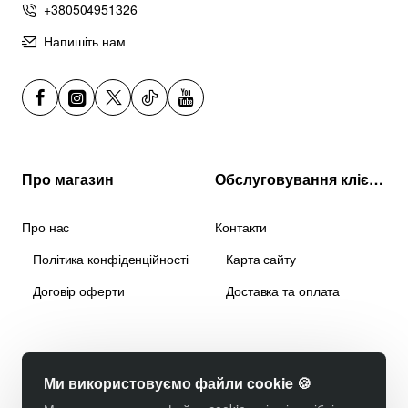
+380504951326
Напишіть нам
Про магазин
Обслуговування клієнтів
Про нас
Контакти
Політика конфіденційності
Карта сайту
Договір оферти
Доставка та оплата
Ми використовуємо файли cookie 🍪
Copyright © 2024, створено студією
MCS