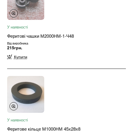
У наявності
Феритові чашки М2000НМ-1-Ч48
Від виробника
215грн.
Купити
У наявності
Феритове кільце М1000НМ 45х28х8