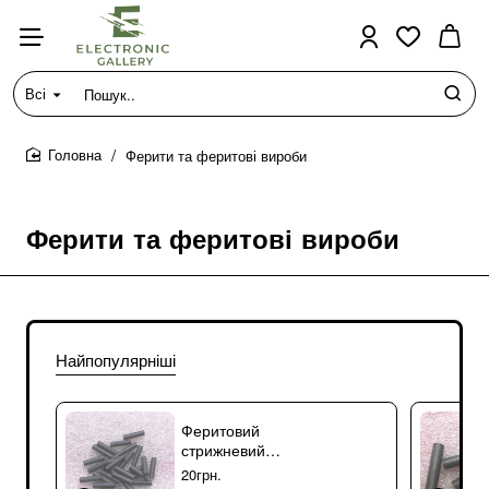
Всі
Пошук..
Ферити та феритові вироби
home
Ферити та феритові вироби
Найпопулярніші
Феритовий
стрижневий
сердечник М400НН
20грн.