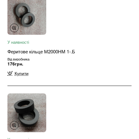
У наявності
Феритове кільце М2000НМ 1-.Б
Від виробника
176грн.
Купити